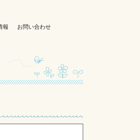
情報
お問い合わせ