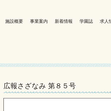
施設概要
事業案内
新着情報
学園誌
求人
広報さざなみ 第８５号