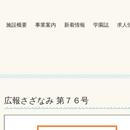
施設概要
事業案内
新着情報
学園誌
求人
広報さざなみ 第７６号