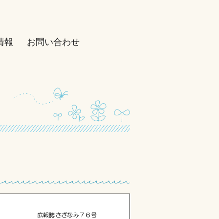
情報
お問い合わせ