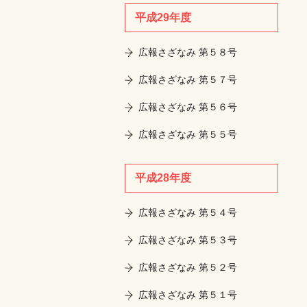
平成29年度
広報さざなみ 第５８号
広報さざなみ 第５７号
広報さざなみ 第５６号
広報さざなみ 第５５号
平成28年度
広報さざなみ 第５４号
広報さざなみ 第５３号
広報さざなみ 第５２号
広報さざなみ 第５１号